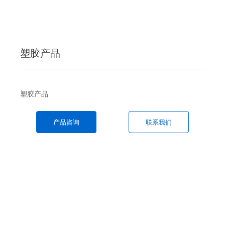
备
展
示
塑胶产品
客
户
服
务
塑胶产品
联
产品咨询
联系我们
系
我
们