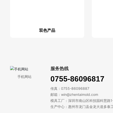
双色产品
服务热线
手机网站
0755-86096817
传真：0755-86096887
邮箱：
win@zhentaimold.com
模具工厂：深圳市南山区科技园科慧路1
生产中心：惠州市龙门县金龙大道多泰