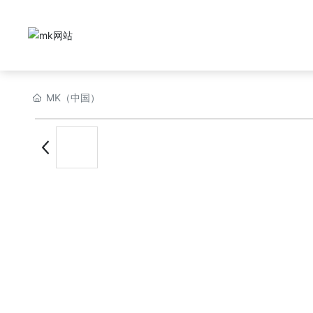
MK（中国）