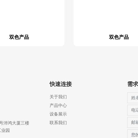
双色产品
双色产品
快速连接
需
关于我们
产品中心
设备展示
联系我们
号沛鸿大厦三楼
工业园