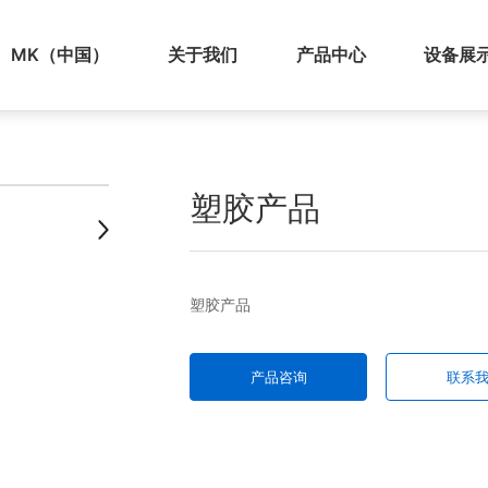
MK（中国）
关于我们
产品中心
设备展
+
塑胶产品
塑胶产品
产品咨询
联系