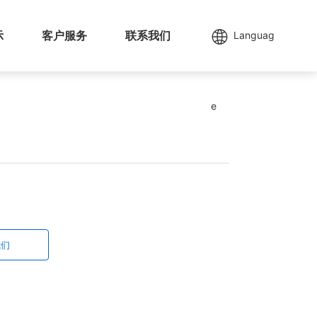
示
客户服务
联系我们
Languag
e
我们